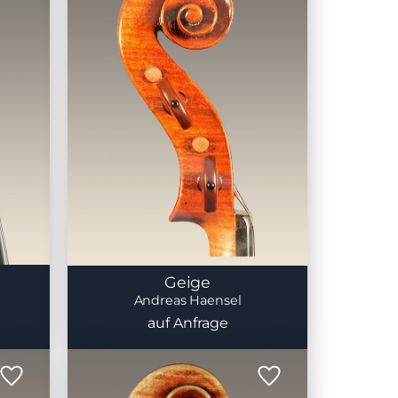
Geige
Andreas Haensel
auf Anfrage