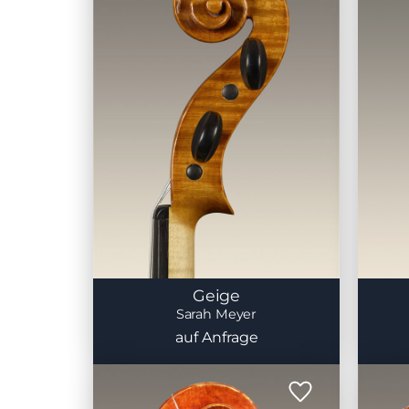
Geige
Sarah Meyer
auf Anfrage