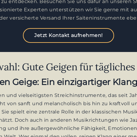
l zu entdecken. Besuchen Sie uns dafür an unseren S
ssionierte Experten unterstützen wir Sie gerne mit 
t der versicherte Versand Ihrer Saiteninstrumente eb
Jetzt Kontakt aufnehmen!
ahl: Gute Geigen für tägliches 
n Geige: Ein einzigartiger Klang
ten und vielseitigsten Streichinstrumente, das seit 
t von sanft und melancholisch bis hin zu kraftvoll un
. Sie spielt eine zentrale Rolle in der klassischen M
ätzt. Doch auch in anderen Musikrichtungen wie Jaz
fang und ihre außergewöhnliche Fähigkeit, Emotione
n Welt. Wer einmal den vollen, reinen Klang einer mei