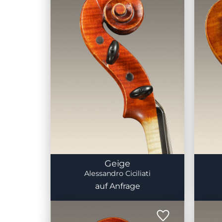
Geige
Alessandro Ciciliati
auf Anfrage