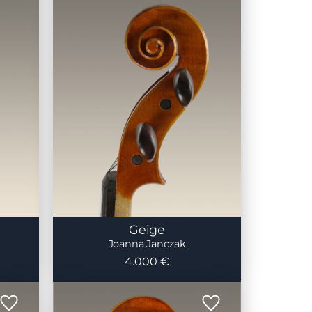
Geige
Joanna Janczak
4.000 €