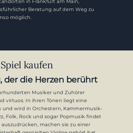
tandorten in Frankfurt am Main,
ausführlicher Beratung auf dem Weg zu
enso möglich.
Spiel kaufen
, der die Herzen berührt
Jahrhunderten Musiker und Zuhörer
d virtuos. In ihren Tönen liegt eine
usik und wird in Orchestern, Kammermusik-
z, Folk, Rock und sogar Popmusik findet
n auszudrücken, machen sie zu einer
sterhaft gespielten Violine gehört hat,