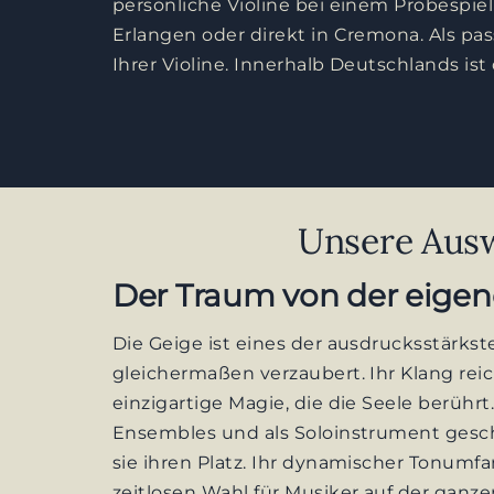
persönliche Violine bei einem Probespie
Erlangen oder direkt in Cremona. Als pa
Ihrer Violine. Innerhalb Deutschlands is
Unsere Ausw
Der Traum von der eigene
Die Geige ist eines der ausdrucksstärks
gleichermaßen verzaubert. Ihr Klang reich
einzigartige Magie, die die Seele berührt
Ensembles und als Soloinstrument gesch
sie ihren Platz. Ihr dynamischer Tonum
zeitlosen Wahl für Musiker auf der ganze